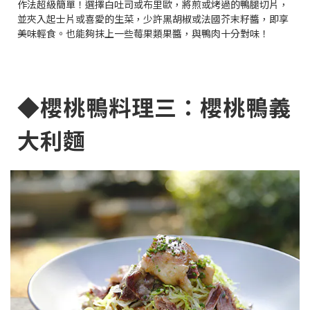
作法超級簡單！選擇白吐司或布里歐，將煎或烤過的鴨腿切片，
並夾入起士片或喜愛的生菜，少許黑胡椒或法國芥末籽醬，即享
美味輕食。也能夠抹上一些莓果類果醬，與鴨肉十分對味！
◆櫻桃鴨料理三：櫻桃鴨義
大利麵