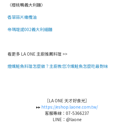
〈櫻桃鴨義大利麵〉
香草蒜片橄欖油
帝瑪堤諾002義大利細麵
看更多 LA ONE 主廚推薦料理 >>
煙燻鮭魚料理怎麼做？主廚教您冷燻鮭魚怎麼吃最對味
［LA ONE 天才好食光］
▸▸
https://eshop.laone.com.tw/
客服專線：07-5366237
LINE：@laone