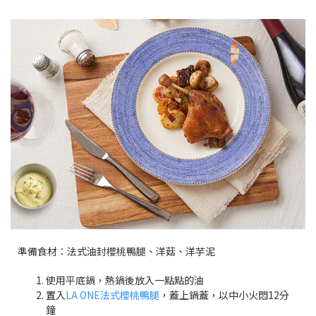
準備食材：法式油封櫻桃鴨腿、洋菇、洋芋泥
使用平底鍋，熱鍋後放入一點點的油
置入
LA ONE法式櫻桃鴨腿
，蓋上鍋蓋，以中小火悶12分
鐘