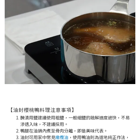
【油封櫻桃鴨料理注意事項】
醃漬用鹽建議使用粗鹽，一般細鹽的融解速度過快，不易
滲透入味，不建議採用。
鴨腿在油鍋內煮至骨肉分離，即是美味代表。
油封可用家中常見
橄欖油
，使用鴨油則為道地純正作法，