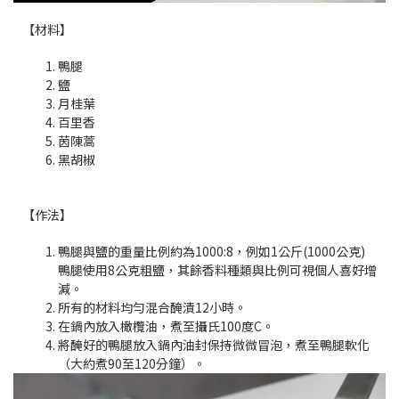
【材料】
鴨腿
鹽
月桂葉
百里香
茵陳蒿
黑胡椒
【作法】
鴨腿與鹽的重量比例約為1000:8，例如1公斤(1000公克)
鴨腿使用8公克粗鹽，其餘香料種類與比例可視個人喜好增
減。
所有的材料均勻混合醃漬12小時。
在鍋內放入橄欖油，煮至攝氏100度C。
將醃好的鴨腿放入鍋內油封保持微微冒泡，煮至鴨腿軟化
（大約煮90至120分鐘）。