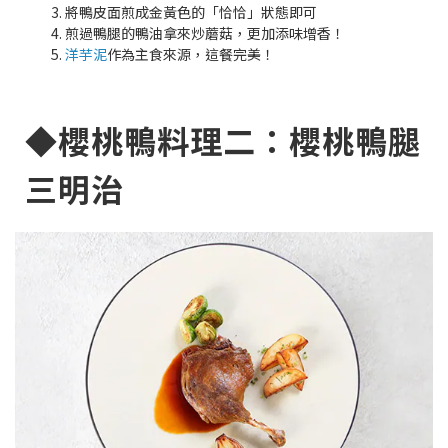
將鴨皮面煎成金黃色的「恰恰」狀態即可
煎過鴨腿的鴨油拿來炒蘑菇，更加添味增香！
洋芋泥
作為主食來源，這餐完美！
◆櫻桃鴨料理二：櫻桃鴨腿
三明治