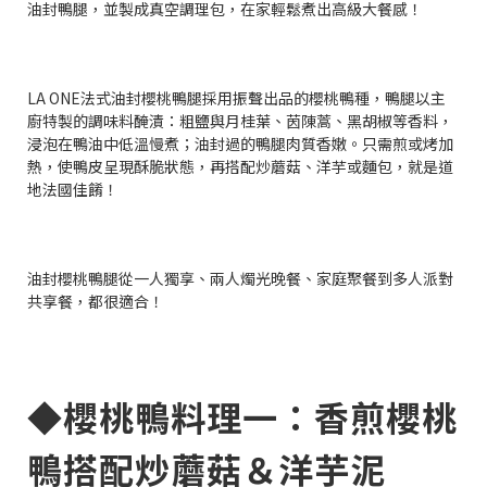
油封鴨腿，並製成真空調理包，在家輕鬆煮出高級大餐感！
LA ONE法式油封櫻桃鴨腿採用振聲出品的櫻桃鴨種，鴨腿以主
廚特製的調味料醃漬：粗鹽與月桂葉、茵陳蒿、黑胡椒等香料，
浸泡在鴨油中低溫慢煮；油封過的鴨腿肉質香嫩。只需煎或烤加
熱，使鴨皮呈現酥脆狀態，再搭配炒蘑菇、洋芋或麵包，就是道
地法國佳餚！
油封櫻桃鴨腿從一人獨享、兩人燭光晚餐、家庭聚餐到多人派對
共享餐，都很適合！
◆櫻桃鴨料理一：香煎櫻桃
鴨搭配炒蘑菇＆洋芋泥