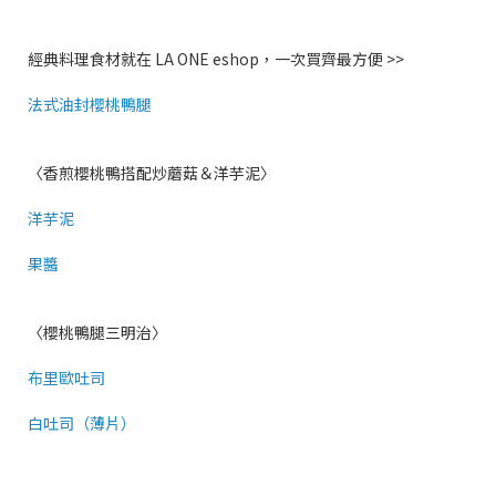
經典料理食材就在 LA ONE eshop，一次買齊最方便 >>
法式油封櫻桃鴨腿
〈香煎櫻桃鴨搭配炒蘑菇＆洋芋泥〉
洋芋泥
果醬
〈櫻桃鴨腿三明治〉
布里歐吐司
白吐司（薄片）