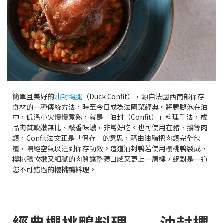
簡單且美好的
油封鴨腿
（Duck Confit），源自法國西南部保存
食材的一種傳統方法，時至今日成為法國菜經典。將鴨腿泡在油
中，低溫小火慢慢煮熟，就是「油封（Confit）」料理手法，成
品肉質軟嫩無比、鹹香味濃，非常好吃。也可使用在豬、鵝等肉
類，Confit法文正是「保存」的意思，藉由油脂把肉類完全包
覆，隔絕空氣以達到保存功效。這道油封鴨若使用櫻桃鴨製成，
櫻桃鴨軟嫩又細膩的肉質讓整體口感又更上一層樓，絕對是一道
您不可錯過的
櫻桃鴨料理
。
經典櫻桃鴨料理——油封櫻