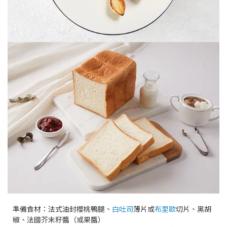
準備食材：法式油封櫻桃鴨腿、
白吐司
薄片或
布里歐
切片、黑胡
椒、法國芥末籽醬（或果醬）