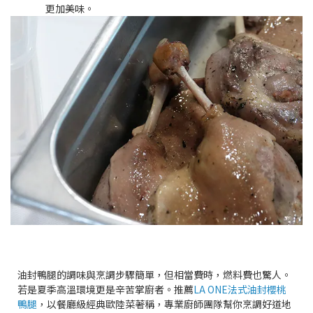
更加美味。
油封鴨腿的調味與烹調步驟簡單，但相當費時，燃料費也驚人。
若是夏季高溫環境更是辛苦掌廚者。推薦
LA ONE法式油封櫻桃
鴨腿
，以餐廳級經典歐陸菜著稱，專業廚師團隊幫你烹調好道地