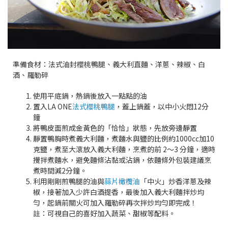
準備食材：法式油封櫻桃鴨腿、義大利直麵
、洋蔥、辣椒、白
酒、羅勒碎
使用平底鍋，熱鍋後放入一點點的油
置入LA ONE
法式櫻桃鴨腿
，蓋上鍋蓋，以中小火悶12分
鐘
將鴨皮面煎成金黃色的「恰恰」狀態，先放旁邊靜置
靜置鴨胸時煮義大利麵，煮麵水與鹽的比例約1000cc加10
克鹽，煮至大滾放入義大利麵，烹煮的前 2～3 分鐘，適時
攪拌煮麵水，避免麵條沾黏或沾鍋，依麵條外包裝建議烹
煮時間減2分鐘。
利用剛剛煎鴨腿的油與
蒜片橄欖油
「中火」炒香洋蔥及辣
椒，接著加入少許白酒提香，最後加入義大利麵拌炒均
勻，起鍋前關火可加入羅勒碎再次拌炒均勻即完成！
註：可視自己的喜好加入蔬菜、甜椒等配料。