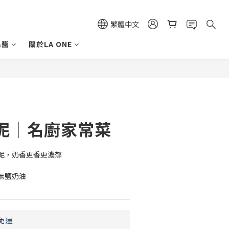
繁體中文
果醬
關於LA ONE
立即購買
泥｜名廚家常菜
泥，奶香更香更濃郁
無鹽奶油
免運