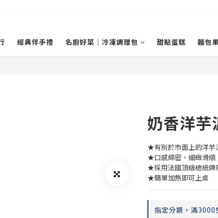
行
經典伴手禮
名廚好菜｜冷凍調理包
甜點蛋糕
麵包
奶香洋芋
★有別於市面上的洋芋
★口感綿密、細緻滑順
★採用法國頂級總統牌
★簡單加熱即可上桌
指定分類，滿3000