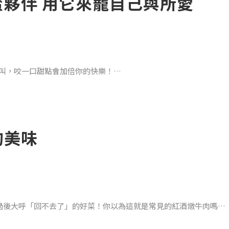
蜜夥伴 用它來寵自己與所愛
便利超商，或是冰箱冷凍庫裡的調理包、水餃就能解決，但你跟我一
大叫，咬一口甜點會加倍你的快樂！
就是擁有諸多迷人特質的綜合體，讓飲食男女無法拒絕它的魅惑！
的美味
有人嚐過後大呼「回不去了」的好菜！你以為這就是常見的紅酒燉牛肉嗎？
頰肉，而且使用的波特酒，雖同樣以紅葡萄為原料，但發酵過程中加
高，慢火燉煮至牛肉「喝茫」，香嫩甘甜的牛肉征服所有追求美食的