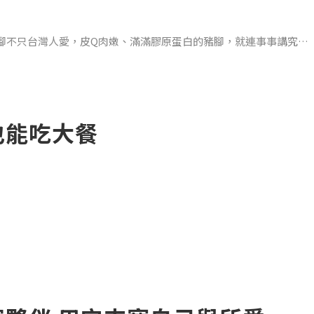
腳不只台灣人愛，皮Q肉嫩、滿滿膠原蛋白的豬腳，就連事事講究優
愛的法式豬腳料理，不同於台灣常見紅燒作法，阿爾薩斯燉豬腳以酸
、不油不膩，最是符合現代人輕盈飲食的需求。
也能吃大餐
豬腳，但其實愛吃
4小時隨侍在旁，想吃大餐只能挑好時間上餐廳。
裡的一段文字，「想吃」這個念頭沒有預兆任性地躍上心頭。