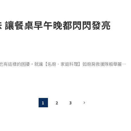
味 讓餐桌早午晚都閃閃發亮
花均勻分
就無法劃下完美句點… 甜點對人類來說，
您也有這樣的困擾，就讓【名廚．家庭料理】如廚房救援隊般華麗登
夫好菜，再挑惕的味蕾也會服服貼貼。
1
2
3
」、濃郁開胃的「黑魂咖哩」或甘口柔順的「日式咖哩雞」，光聞氣