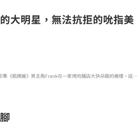
 Science, Great Cooks, and Good Food》中提到「…如果明天就是
《三星級主廚的營養午餐》，女
的大明星，無法抗拒的吮指美
集《紙牌屋》男主角Frank在一家烤肉鋪店大快朵頤的模樣。這位
靈魂食物」，不管是募款、處理棘手的罷工事件，在蓄勢待發之際，都
滿足的表情，追劇的我們誰忍得住？沒有不大喊：「我也要吃豬肋
腳
豬肋排其實是才《紙