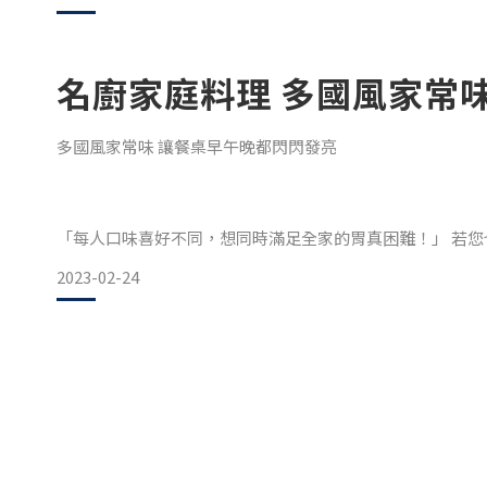
味蕾。
天選之肉 美味用時間來換
名廚家庭料理 多國風家常
國人熟悉的牛肉，大多是牛小排、菲力牛排、霜降牛肉等油
肚子餓了，甜點可以填補胃袋的空虛。 美味大餐少了它，也
多國風家常味 讓餐桌早午晚都閃閃發亮
「每人口味喜好不同，想同時滿足全家的胃真困難！」 若
場～ 它的魔法棒只需輕點幾下，就變出滿桌歐亞風情的功
2023-02-24
解凍加熱即可享用的多國風咖哩
無論是醬汁融入蘋果、蜂蜜與綜合香料的歐風「咖哩厚切牛
味就令人食慾大開。