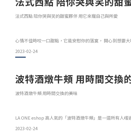
法式西點 陪你哭與笑的甜
如果只是「想吃」、有得吃就好，那也簡單，巷口24小時
樣都不想委屈自己，把日子過得粗糙鄙俗！
法式西點 陪你哭與笑的甜蜜夥伴 用它來寵自己與所愛
別怪自己貪吃了！【名廚.8大餐酒菜】以「
心情不佳時咬一口甜點，它能安慰你的落寞， 開心到想要
2023-02-24
達克瓦茲 費南雪 法式甜點迷人特質的綜合體
濃郁奶油香氣、鮮明堅果口感、優雅水果酸甜… 法式甜點
波特酒燉牛頰 用時間交換
經典費南雪
波特酒燉牛頰 用時間交換的美味
LA ONE eshop 高人氣的「波特酒燉牛頰」是一道所
那你就錯了！首先這道料理選用的是一頭牛只有兩小塊的牛
2023-02-24
入白蘭地終止酵母菌作用，喝起來酒精度、甜度都比紅酒略