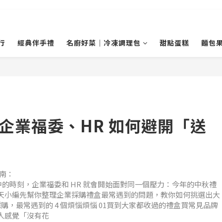
行
經典伴手禮
名廚好菜｜冷凍調理包
甜點蛋糕
麵包
指南：
的時刻，企業福委和 HR 就會開始面對同一個壓力：今年的中秋禮
天小編先幫你整理企業採購禮盒最常遇到的問題，教你如何挑選出大
盒採購，最常遇到的 4 個煩惱煩惱 01買到大家都收過的禮盒買常見品牌
人感覺「沒有花