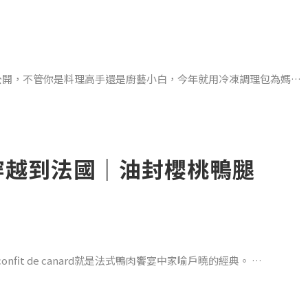
道最受歡迎的禮盒，大致可區分為下列類別：
禮盒
推薦大公開，不管你是料理高手還是廚藝小白，今年就用冷凍調理包為媽媽
穿越到法國｜油封櫻桃鴨腿
鴨腿、核桃木煙燻鮭魚端上桌，一秒到法國檔次馬上提升。
，也是外國人必買
12小時粗鹽、月桂葉、百里香、黑胡椒等慢工醃製， 讓迷人的香氣
it de canard就是法式鴨肉饗宴中家喻戶曉的經典。