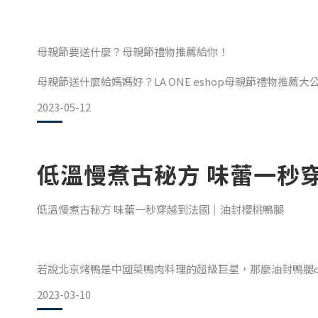
根據2023年台灣最新推薦十大熱門伴手禮排行榜，可以知
母親節要送什麼？母親節禮物推薦給你！
1.乾貨類型禮盒：主打養生的堅果禮盒、年味十足的烏魚子
母親節送什麼給媽媽好？LA ONE eshop母親節禮物
做一桌好菜！
2.甜點、點心類禮盒：餅乾禮盒、蛋捲禮盒
2023-05-12
3.綜合款禮盒：精選點心及花草茶組合，滿足不同需求
時尚媽咪最愛！在家享受餐酒館的高檔菜色
低溫慢煮古秘方 味蕾一秒
時尚媽咪最愛，歐陸經典菜色輕鬆覆熱上桌，法式油封櫻桃
台灣人氣伴手禮前三名，首選就是鳳梨酥，不僅台灣人喜愛
低溫慢煮古秘方 味蕾一秒穿越到法國｜油封櫻桃鴨腿
法式油封櫻桃鴨腿來選用生產履歷油脂均勻細緻櫻桃鴨種， 
慢慢趁透
若說北京烤鴨是中國菜鴨肉料理的超級巨星，那麼油封鴨腿conf
2023-03-10