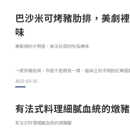
美國作家Jeff Potter在其著作《Cooking for Geeks: Real
世界末日，那我想要油封鴨腿當晚餐…」 天海祐希主演的
巴沙米可烤豬肋排，美劇裡
味
美劇裡的大明星，無法抗拒的吮指美味
一提到豬肋排，你是不是跟我一樣，腦海立刻浮現超紅美國影
西裝筆挺、鎮日在權力鬥爭中廝殺的Frank稱豬肋排是「
2023-03-10
會來這家小店忘情地大啖豬肋排。看他吃得十指流油、露出
排！」
有法式料理細膩血統的燉豬
就因為Frank把豬肋排吃得太誘人，有些人甚至戲謔地說，
有法式料理細膩血統的燉豬腳