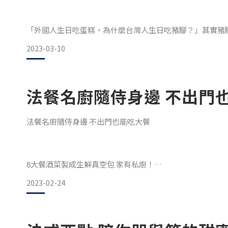
「外國人生日吃蛋糕，為什麼台灣人生日吃豬腳？」其實豬
雅的法國料理也不錯過。阿爾薩斯燉豬腳是備受世界饕客喜
2023-03-10
菜燉煮，透過白酒在肉香中揉入清甜芬芳，微酸帶甜的滋味
法餐名廚隨侍身邊 不出門
法餐名廚隨侍身邊 不出門也能吃大餐
法德交界的經典鄉村菜
講到外國的有名的豬腳料理，多數人第一個想到一定是德國
8大餐酒菜製成生鮮真空包 家有私廚！
2023-02-24
「家裡需要請位御廚嗎？」 平凡的小市民，家裡沒有私廚2
但口腹之慾說來就來，也許是偶像劇裡一個畫面，可能小說