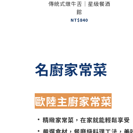
傳統式燉牛舌｜星級餐酒
館
NT$840
名廚家常菜
歐陸主廚家常菜
・
精緻家常菜，在家就能輕鬆享受
・
嚴選食材，餐廳級料理工法，美