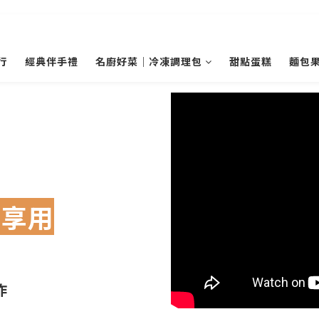
行
經典伴手禮
名廚好菜｜冷凍調理包
甜點蛋糕
麵包
可享用
作