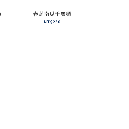
菜
春蔬南瓜千層麵
NT$230