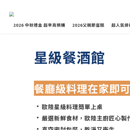
2026 中秋禮盒 超早鳥預購
2026父親節蛋糕
超人氣排
星級餐酒館
餐廳級料理在家即
・
歐陸星級料理簡單上桌
・
嚴選新鮮食材，歐陸主廚匠心製
・
真空密封包裝，乾淨又衛生