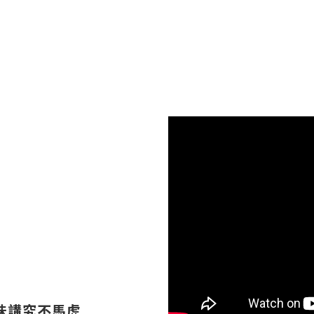
味講究不馬虎