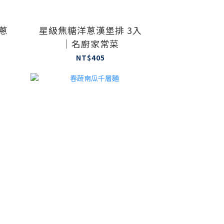
蔥
星級焦糖洋蔥漢堡排 3入
｜名廚家常菜
NT$405