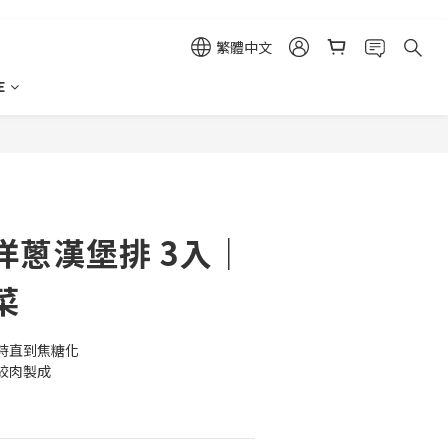
繁體中文
E
立即購買
洋蔥漢堡排 3入｜
菜
時直到焦糖化
絞肉製成