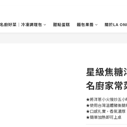
名廚好菜｜冷凍調理包
甜點蛋糕
麵包果醬
關於LA ON
星級焦糖
名廚家常
★將洋蔥小火慢炒五小
★使用台灣溫體豬後腿
★口感扎實，香氣濃厚
★簡單加熱即可上桌