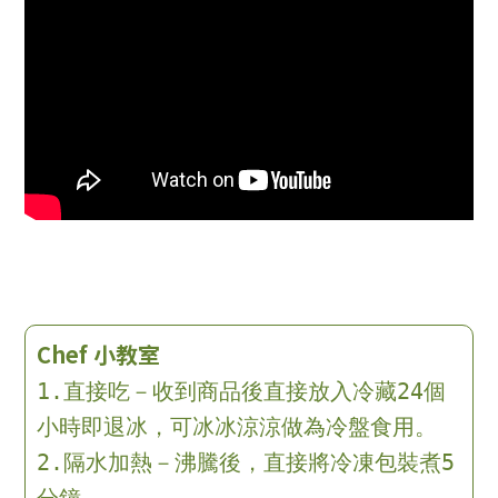
Chef 小教室
1.直接吃－收到商品後直接放入冷藏24個
小時即退冰，可冰冰涼涼做為冷盤食用。
2.隔水加熱－沸騰後，直接將冷凍包裝煮5
分鐘。