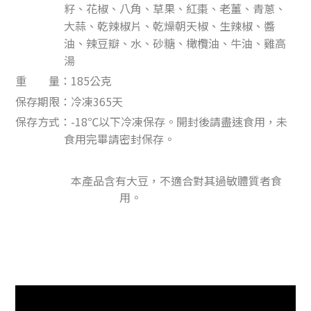
籽、花椒、八角、草果、紅棗、老薑、青蔥、
大蒜、乾辣椒片、乾燥朝天椒、生辣椒、醬
油、辣豆瓣、水、砂糖、橄欖油、牛油、雞高
湯
重 量：185公克
保存期限：冷凍365天
保存方式：-18℃以下冷凍保存。開封後請盡速食用，未
食用完畢請密封保存。
本產品含有大豆，不適合對其過敏體質者食
用。