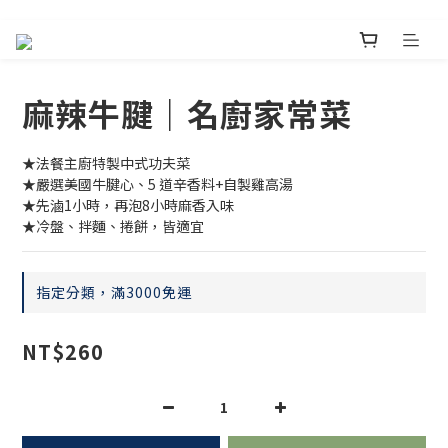
麻辣牛腱｜名廚家常菜
★法餐主廚特製中式功夫菜
★嚴選美國牛腱心、5 道辛香料+自製雞高湯
★先滷1小時，再泡8小時麻香入味
★冷盤、拌麵、捲餅，皆適宜
指定分類，滿3000免運
NT$260