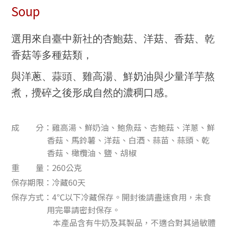
Soup
選用來自臺中新社的杏鮑菇、洋菇、香菇、乾
香菇等多種菇類，
與洋蔥、蒜頭、雞高湯、鮮奶油與少量洋芋熬
煮，攪碎之後形成自然的濃稠口感。
成 分：雞高湯、鮮奶油、鮑魚菇、杏鮑菇、洋蔥、鮮
香菇、馬鈴薯、洋菇、白酒、蒜苗、蒜頭、乾
香菇、橄欖油、鹽、胡椒
重 量：260公克
保存期限：冷藏60天
保存方式：4℃以下冷藏保存。開封後請盡速食用，未食
用完畢請密封保存。
本產品含有牛奶及其製品，不適合對其過敏體