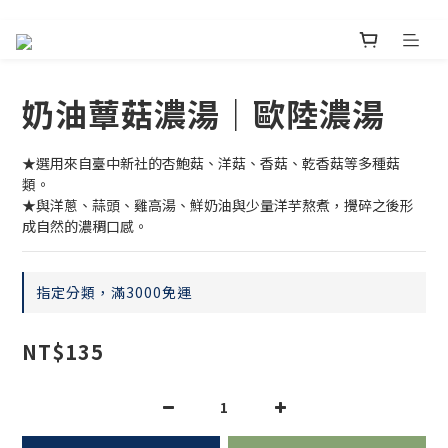
奶油蕈菇濃湯｜歐陸濃湯
★選用來自臺中新社的杏鮑菇、洋菇、香菇、乾香菇等多種菇
類。
★與洋蔥、蒜頭、雞高湯、鮮奶油與少量洋芋熬煮，攪碎之後形
成自然的濃稠口感。
指定分類，滿3000免運
NT$135