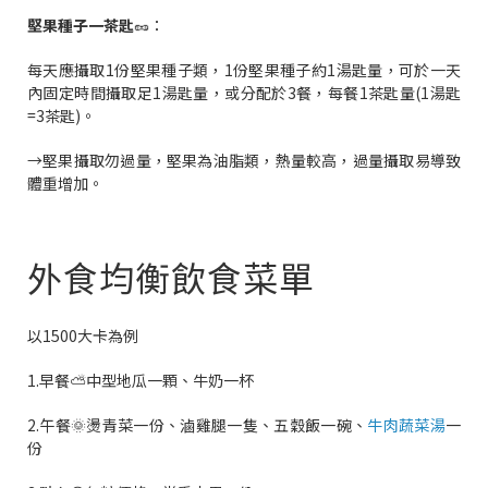
堅果種子一茶匙
🥜：
每天應攝取1份堅果種子類，1份堅果種子約1湯匙量，可於一天
內固定時間攝取足1湯匙量，或分配於3餐，每餐1茶匙量(1湯匙
=3茶匙)。
→堅果攝取勿過量，堅果為油脂類，熱量較高，過量攝取易導致
體重增加。
外食均衡飲食菜單
以1500大卡為例
1.早餐⛅中型地瓜一顆、牛奶一杯
2.午餐🌞燙青菜一份、滷雞腿一隻、五穀飯一碗、
牛肉蔬菜湯
一
份