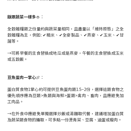
飯跟蔬菜一樣多
🍚：
全穀雜糧類之份量約與蔬菜量相同，且盡量以「維持原態」之全
穀雜糧為主，例如: ✔糙米、✔全麥製品、✔燕麥、✔玉米、✔甘
藷等。
→可將早餐的主食替換成地瓜或是燕麥，午餐的主食替換成玉米
或五穀飯。
豆魚蛋肉一掌心
🍖：
蛋白質食物1掌心約可提供豆魚蛋肉類1.5~2份，選擇這類食物之
優先順序應為豆類>魚類與海鮮>蛋類>禽肉、畜肉，且應避免加
工肉品。
→在外食中應避免單獨選擇炒飯或湯麵取代餐，建議增加蛋白質
及蔬菜類食物的攝取，可多點一份燙青菜、豆腐、滷蛋或瘦肉。