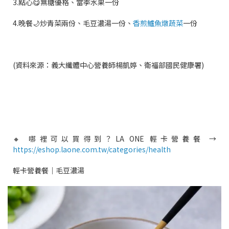
3.點心😋無糖優格、當季水果一份
4.晚餐🌙炒青菜兩份、毛豆濃湯一份、
香煎鱸魚燉蔬菜
一份
(資料來源：義大纖體中心營養師楊凱婷、衛福部國民健康署)
🔸 哪裡可以買得到？LA ONE 輕卡營養餐 →
https://eshop.laone.com.tw/categories/health
輕卡營養餐｜毛豆濃湯