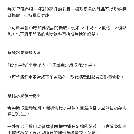
每天早晚各喝一杯240毫升的乳品，攝取足夠的乳品可以增進鈣
質攝取，保持骨質健康。
→可於早餐中增加乳製品的攝取，例如: ✔牛奶、✔優格、✔優酪
乳，也可將平時喝的含糖飲料替換成無糖鮮奶茶。
每餐水果拳頭大
🍎：
1份水果約1個拳頭大，1天應至少攝取2份水果。
→可將新鮮水果當成下午茶點心，取代精緻甜點或高熱量食物。
菜比水果多一點
🥦：
青菜攝取量應足夠，體積需比水果多，並選擇當季且深色蔬菜需
達1/3以上。
→外食者可於自助餐或滷味攤中補充足夠的蔬菜，且應避免將水
果取代蔬菜，因水果所含的醣份及熱量較蔬菜高。