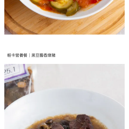
輕卡營養餐｜黑豆醬香燉豬