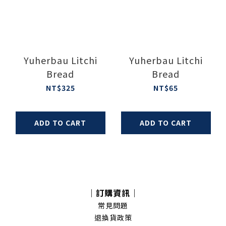
Yuherbau Litchi
Yuherbau Litchi
Bread
Bread
NT$325
NT$65
ADD TO CART
ADD TO CART
｜訂購資訊｜
常見問題
退換貨政策