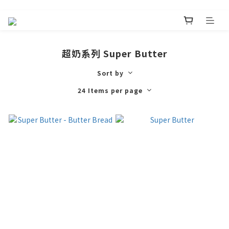
超奶系列 Super Butter
Sort by
24 Items per page