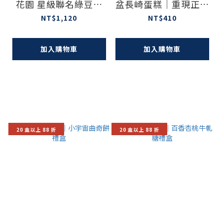
花園 星級聯名綠豆椪
盆長崎蛋糕｜重現正統
禮盒
風味
NT$1,120
NT$410
加入購物車
加入購物車
20 盒以上 88 折
20 盒以上 88 折