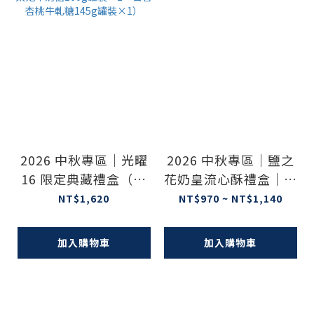
2026 中秋專區｜光曜
2026 中秋專區｜鹽之
16 限定典藏禮盒（鳳
花奶皇流心酥禮盒｜香
梨費南雪×4、檸檬達
港傳奇再現
NT$1,620
NT$970 ~ NT$1,140
克瓦茲×4、菠蘿蛋黃
酥×4、太妃牛奶糖16
加入購物車
加入購物車
0g罐裝×1、百香杏桃
牛軋糖145g罐裝×1）