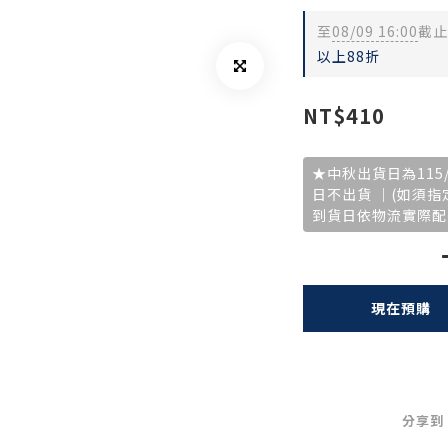
至
08/09 16:00
截止
以上88折
NT$410
★中秋出貨日為115/8
日不出貨 ｜(如須
到貨日依物流實際配
現在預購
分享到