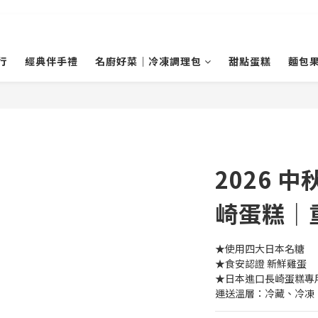
行
經典伴手禮
名廚好菜｜冷凍調理包
甜點蛋糕
麵包
2026 
崎蛋糕｜
★使用四大日本名糖
★食安認證 新鮮雞蛋
★日本進口長崎蛋糕專
運送溫層：冷藏、冷凍