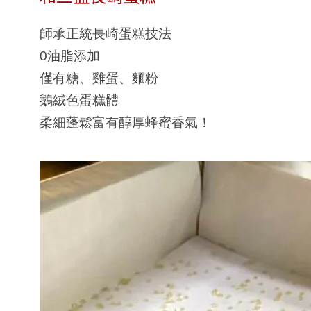
師承正統長崎蛋糕技法
0油脂添加
僅有糖、雞蛋、麵粉
鵝絨色蛋糕體
柔細蓬鬆
富有醇厚蜂蜜香氣！