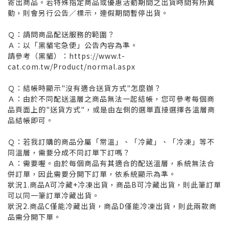
寄出商品。若特殊指定商品或優惠活動期間之出貨時間有所異
動，則會另行公告／標示，連假期間暫停出貨。
Ｑ：請問商品配送服務的範圍？
Ａ：以「黑貓宅急便」公告內容為準。
請參考（黑貓）：https://www.t-
cat.com.tw/Product/normal.aspx
Ｑ：結帳時顯示"沒有適合送貨方式"怎麼辦？
Ａ：由於不同配送溫層之商品無法一起結帳，您可參考每個商
品頁面上的"送貨方式"，或是由左側的選單直接選擇各溫層商
品結帳即可。
Ｑ：若我訂購的商品分屬「常溫」、「冷藏」、「冷凍」等不
同溫層，需要分成不同訂單下訂嗎？
Ａ：需要喔。由於每個商品有其適合的配送溫層，系統無法合
併訂單，因此需要分開下訂單，依系統顯示為準。
狀況1.商品A可冷藏+冷凍出貨，商品B可冷藏出貨，則此筆訂單
可以同一筆訂單冷藏出貨。
狀況2.商品C僅能冷藏出貨，商品D僅能冷凍出貨，則此兩款商
品需分開下單。