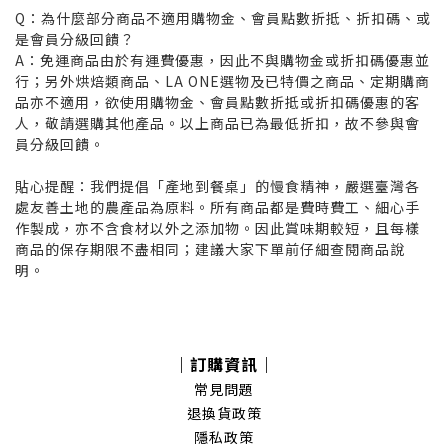
Q：為什麼部分商品不適用購物金、會員點數折抵、折扣碼、或
是會員分級回饋？
A：免運商品由於有運費優惠，因此不與購物金或折扣碼優惠並
行；另外烘焙類商品、LA ONE選物及已特價之商品、定期購商
品亦不適用，欲使用購物金、會員點數折抵或折扣碼優惠的客
人，敬請選購其他產品。以上商品已為最低折扣，故不參與會
員分級回饋。
貼心提醒：我們提倡「產地到餐桌」的慢食精神，嚴選臺灣各
處友善土地的農產品為原料。所有商品都是費時費工、細心手
作製成，亦不含食材以外之添加物。因此賞味期較短，且每樣
商品的保存期限不盡相同；建議大家下單前仔細查閱商品說
明。
｜訂購資訊｜
常見問題
退換貨政策
隱私政策