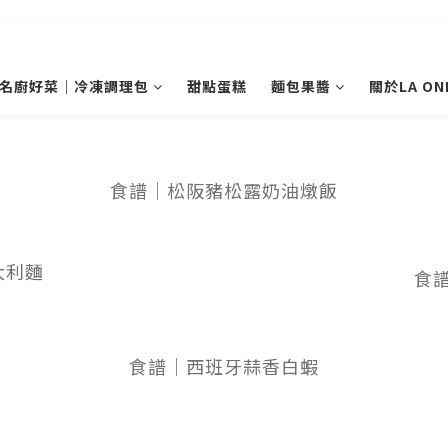
名廚好菜｜冷凍調理包
甜點蛋糕
麵包果醬
關於LA ON
食譜｜松阪豬松露奶油燉飯
大利麵
食
食譜｜西班牙蒜香白蝦