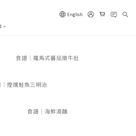
English
E
食譜｜羅馬式蕃茄燉牛肚
譜｜煙燻鮭魚三明治
食譜｜海鮮湯麵