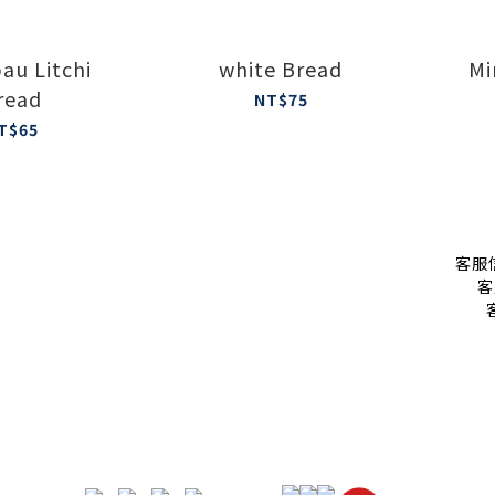
au Litchi
white Bread
Mi
read
NT$75
T$65
客服信
客