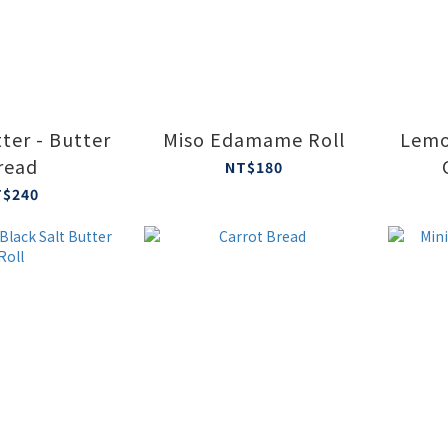
ter - Butter
Miso Edamame Roll
Lemo
read
NT$180
T$240