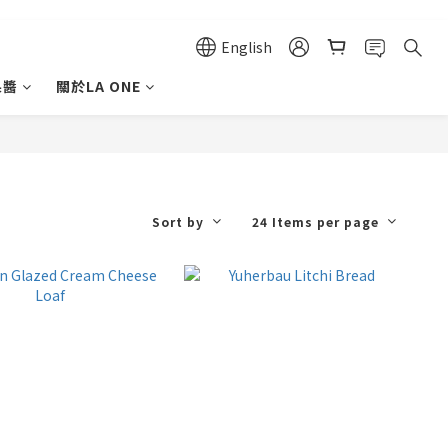
English
果醬
關於LA ONE
Sort by
24 Items per page