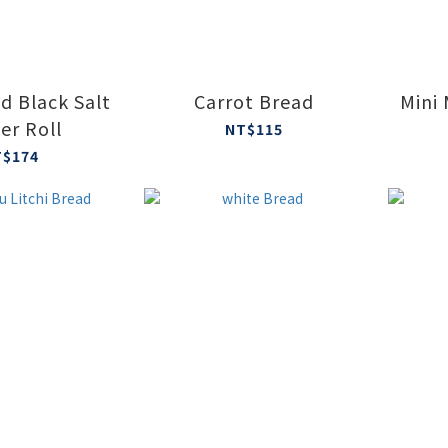
nd Black Salt
Carrot Bread
Mini 
er Roll
NT$115
T$174