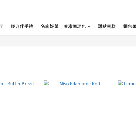
行
經典伴手禮
名廚好菜｜冷凍調理包
甜點蛋糕
麵包