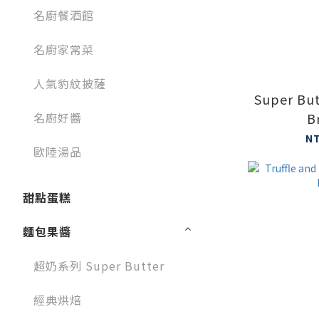
名廚餐酒館
名廚家常菜
人氣豹紋披薩
Super But
名廚好醬
B
N
歐陸湯品
甜點蛋糕
麵包果醬
超奶系列 Super Butter
經典烘焙