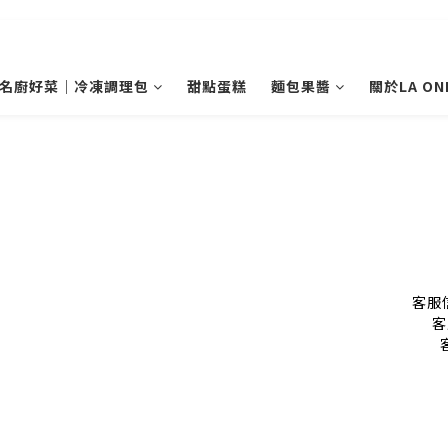
名廚好菜｜冷凍調理包
甜點蛋糕
麵包果醬
關於LA ON
客服信
客