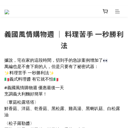
義國風情購物週 ｜ 料理苦手 一秒勝利
法
據說，宅在家的這段時間，切到手的急診案例增加了
萬編也是不會下廚的人，但是只要有了祕密武器：
料理苦手 一秒勝利法
義式料理醬 有它就不怕
#義國風情購物週
 優惠最後一天
烹調義大利麵好簡單！
〈蕈菇松露塔塔〉
鮮香菇、洋菇、乾香菇、黑松露、雞高湯、黑喇叭菇、白松露
油
〈松子羅勒醬〉