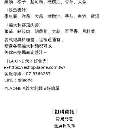
羅勒、松子、起司粉、橄欖油、香草、大蒜
〈墨魚醬汁〉
墨魚囊、洋蔥、大蒜、橄欖油、番茄、白酒、雞湯
〈義大利蕃茄肉醬〉
蕃茄、豬絞肉、胡蘿蔔、大蒜、百里香、月桂葉
各式經典料理醬，這裡通通有，
變身各種義大利麵都可以，
等你來挖掘命定醬汁～
［LA ONE 天才好食光］
▸▸
https://eshop.laone.com.tw/
客服專線：07-5366237
LINE：@laone
#LAONE
#義大利麵
#好簡單
｜訂購資訊｜
常見問題
退換貨政策