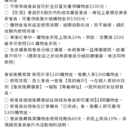
○ 不限等級會員皆可於生日當天獲得購物金$100元。
○ 【吃貨】會員於6個月內先成為饕客會員，再往上累積至美食
家會員，可獲得兩筆升級購物金共$300元。
○ 購物金皆有設定使用效期，逾期自動失效，恕不補發，請於
效期內使用完畢。
○ 單筆訂單中，購物金折抵上限為10%，例如：消費滿 $500
最多可使用$50 購物金折抵。
○ 全店優惠與會員分級之優惠，系統會擇一且擇優選用，故優
惠不併行。(適用全店之折扣券與會員分級回饋優惠，無法同時
使用)
會員推薦獎賞 新用戶享$100購物金，推薦人享$300購物金！
○ 使用流程：登入會員→查看【我的帳戶】→在個人資訊中找
到【會員推薦優惠】→複製【專屬網址】→提供給好友註冊會
員。
$100
○ 新會員透過推薦連結註冊成為會員即可獲得
購物金。
○ 新會員註冊後在訂單轉為「已完成」後，推薦人即可獲得
$300購物金。
○ 會員推薦獎賞購物金使用效期為60天，折抵上限為10%，詳
情請見會員帳戶內活動規則說明。