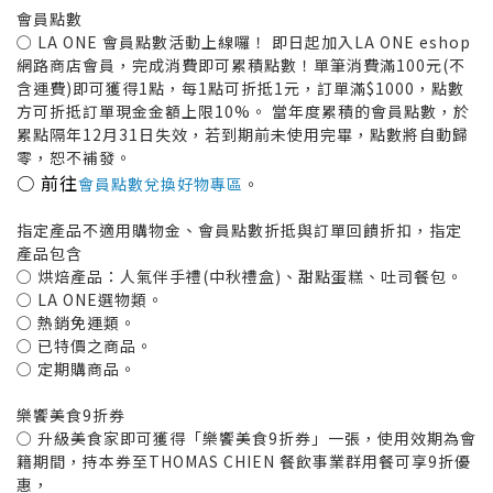
會員點數
○ LA ONE 會員點數活動上線囉！ 即日起加入LA ONE eshop
網路商店會員，完成消費即可累積點數！單筆消費滿100元(不
含運費)即可獲得1點，每1點可折抵1元，訂單滿$1000，點數
方可折抵訂單現金金額上限10%。 當年度累積的會員點數，於
累點隔年12月31日失效，若到期前未使用完畢，點數將自動歸
零，恕不補發。
○ 前往
會員點數兌換好物專區
。
指定產品不適用購物金、會員點數折抵與訂單回饋折扣，指定
產品包含
○ 烘焙產品：人氣伴手禮(中秋禮盒)、甜點蛋糕、吐司餐包。
○ LA ONE選物類。
○ 熱銷免運類。
○ 已特價之商品。
○ 定期購商品。
樂饗美食9折券
○ 升級美食家即可獲得「樂饗美食9折券」一張，使用效期為會
籍期間，持本券至THOMAS CHIEN 餐飲事業群用餐可享9折優
惠，