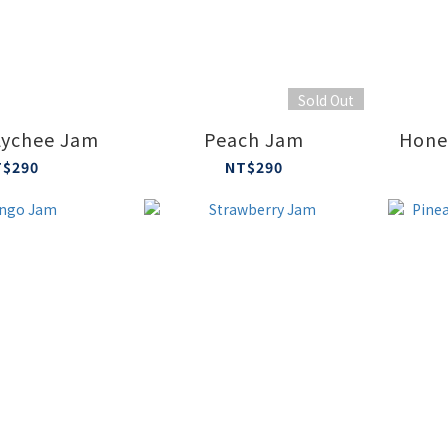
Sold Out
Lychee Jam
Peach Jam
Hone
T$290
NT$290