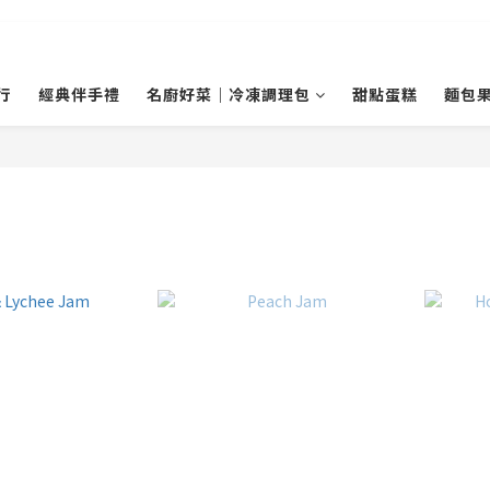
行
經典伴手禮
名廚好菜｜冷凍調理包
甜點蛋糕
麵包