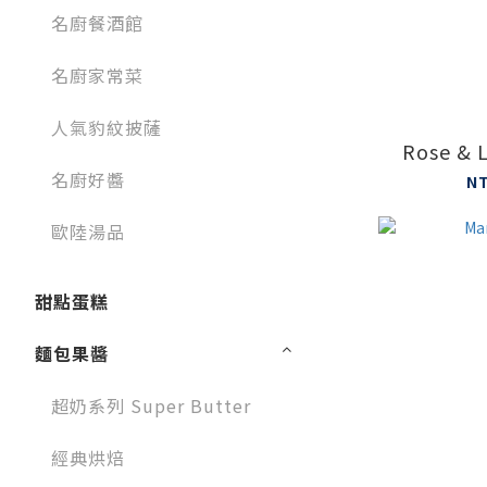
名廚餐酒館
名廚家常菜
人氣豹紋披薩
Rose & 
名廚好醬
N
歐陸湯品
甜點蛋糕
麵包果醬
超奶系列 Super Butter
經典烘焙