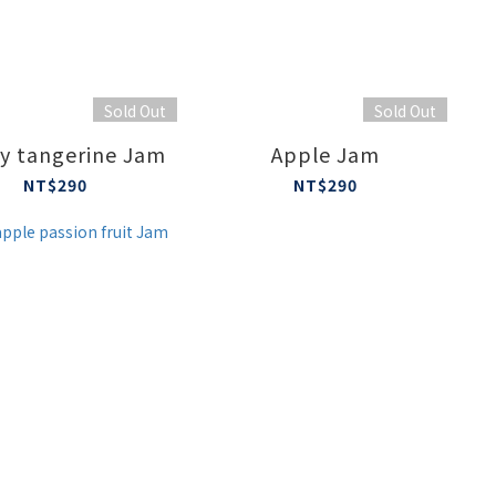
Sold Out
Sold Out
y tangerine Jam
Apple Jam
NT$290
NT$290