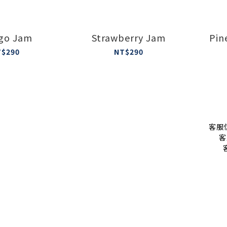
go Jam
Strawberry Jam
Pin
T$290
NT$290
客服信
客