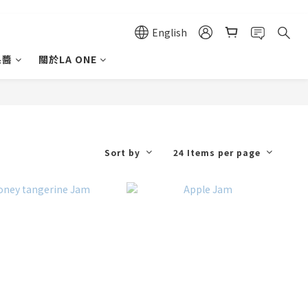
English
果醬
關於LA ONE
Sort by
24 Items per page