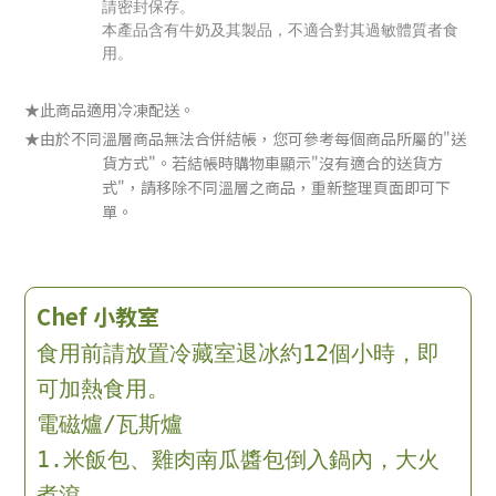
請密封保存。
本產品含有牛奶及其製品，不適合對其過敏體質者食
用。
★此商品適用冷凍配送。
★由於不同溫層商品無法合併結帳，您可參考每個商品所屬的"送
貨方式"。若結帳時購物車顯示"沒有適合的送貨方
式"，請移除不同溫層之商品，重新整理頁面即可下
單。
Chef 小教室
食用前請放置冷藏室退冰約12個小時，即
可加熱食用。
電磁爐/瓦斯爐
1.米飯包、雞肉南瓜醬包倒入鍋內，大火
煮滾。