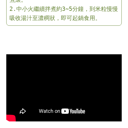
2.中小火繼續拌煮約3~5分鐘，到米粒慢慢
吸收湯汁至濃稠狀，即可起鍋食用。