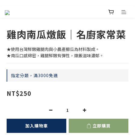
雞肉南瓜燉飯｜名廚家常菜
★使用台灣鮮嫩雞腿肉與小農產櫛瓜為材料製成。
★南瓜口感綿密，雞腿鮮嫩有彈性，燉飯滋味濃郁。
指定分類，滿3000免運
NT$250
加入購物車
立即購買