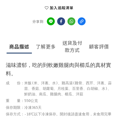
加入追蹤清單
分享到
送貨及付
商品描述
了解更多
顧客評價
款方式
滋味濃郁，吃的到軟嫩雞腿肉與櫛瓜的真材實
料。
成 份：米飯(米、洋蔥、水)、雞高湯(雞骨、西芹、洋蔥、蒜
苗、香菇、胡蘿蔔、月桂葉、百里香、白胡椒、水)、
鮮奶油、南瓜、雞腿肉、櫛瓜、洋菇
重 量：550公克
保存期限：冷凍365天
保存方式：-18℃以下冷凍保存。開封後請盡速食用，未食用完畢