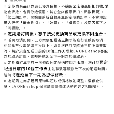
○
定期購商品已為最低優惠價格，
不適用全店優惠折扣
(例如購
物金折抵、會員分級優惠、其它全店優惠折扣、點數折現)。
「第二期訂單」開始由系統自動產生的定期購訂單，不會預設
帶入任何「優惠折扣」、「運費」、「購物金」及商店當下之
「滿額贈」。
定期購訂購後，恕不接受更換商品或更換不同組合。
○
○
若需取消訂閱，此方案需
配送滿三期
才能進行後續的取消，
也就是至少需配送三次以上。如果您已訂閱超過三期後需要取
消，請於預定配送日前的
10個工作天
聯繫LA ONE eshop客服
為您取消訂單，逾時將遞延至下一期為您做取消。
預定
○
定期購訂單享有一次修改固定配送時間之服務，您可於
配送日前的
10個工作天
主動聯繫客服修改下次的配送時間，
將遞延至下一期為您做修改。
逾時
○
定期購之商品若因原物料短缺或價格波動調整，需停止供
應，LA ONE eshop 保留調整或修改活動內容之相關權利。