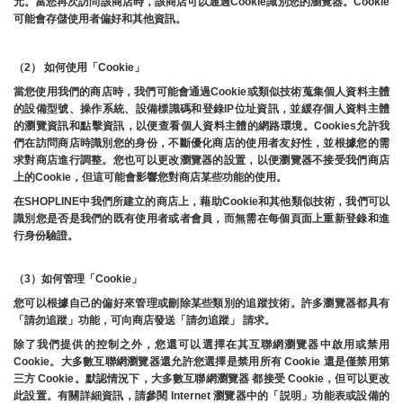
元。當您再次訪問該商店時，該商店可以通過Cookie識別您的瀏覽器。Cookie 
可能會存儲使用者偏好和其他資訊。
（2） 如何使用「Cookie」
當您使用我們的商店時，我們可能會通過Cookie或類似技術蒐集個人資料主體
的設備型號、操作系統、設備標識碼和登錄IP位址資訊，並緩存個人資料主體
的瀏覽資訊和點擊資訊，以便查看個人資料主體的網路環境。Cookies允許我
們在訪問商店時識別您的身份，不斷優化商店的使用者友好性，並根據您的需
求對商店進行調整。您也可以更改瀏覽器的設置，以便瀏覽器不接受我們商店
上的Cookie，但這可能會影響您對商店某些功能的使用。
在SHOPLINE中我們所建立的商店上，藉助Cookie和其他類似技術，我們可以
識別您是否是我們的既有使用者或者會員，而無需在每個頁面上重新登錄和進
行身份驗證。
（3）如何管理「Cookie」
您可以根據自己的偏好來管理或刪除某些類別的追蹤技術。許多瀏覽器都具有
「請勿追蹤」功能，可向商店發送「請勿追蹤」 請求。
除了我們提供的控制之外，您還可以選擇在其互聯網瀏覽器中啟用或禁用
Cookie。大多數互聯網瀏覽器還允許您選擇是禁用所有 Cookie 還是僅禁用第
三方 Cookie。默認情況下，大多數互聯網瀏覽器 都接受 Cookie，但可以更改
此設置。有關詳細資訊，請參閱 Internet 瀏覽器中的「説明」功能表或設備的