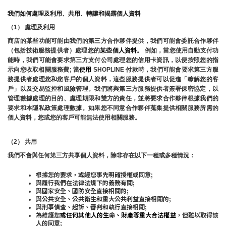
我們如何處理及利用、共用、轉讓和揭露個人資料
（1） 處理及利用
商店的某些功能可能由我們的第三方合作夥伴提供，我們可能會委託合作夥伴
（包括技術服務提供者）處理您的
某些個人資料
。 例如，當您使用自動支付功
能時，我們可能會要求第三方支付公司處理您的信用卡資訊，以便按照您的指
示向您收取相關服務費; 當
使用 
SHOPLINE 付款時，我們可能會要求第三方服
務提供者處理您和您客戶的個人資料，這些服務提供者可以促進「瞭解您的客
戶」以及交易監控和風險管理。
我們將與第三方服務提供者簽署保密協定，以
管理數據處理的目的、處理期限和雙方的責任，並將要求合作夥伴根據我們的
要求和本隱私政策處理數據。如果您不同意合作夥伴蒐集提供相關服務所需的
個人資料，您或您的客戶可能無法使用相關服務。
（2） 共用
我們不會與任何第三方共享個人資料，除非存在以下一種或多種情況：
根據您的要求，或經您事先明確授權或同意;
與履行我們在法律法規下的義務有關;
與國家安全、國防安全直接相關的;
與公共安全、公共衛生和重大公共利益直接相關的;
與刑事偵查、起訴、審判和執行直接相關;
為維護您
或任何其他人的生命、財產等重大合法權益
，但難以取得該
人的同意;