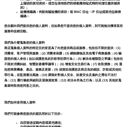
上描述的其他資訊，或您在使用我們的移動應用程式時的地理位置詳細資
訊）;
設備標識碼，例如有關設備的資訊，如 MAC 位址、IP 位址或其他在線標
識碼。
您自願向我們提供您的個人資料，但如果您不提供您的個人資料，則可能無法獲得某些
服務和促銷活動。
我們為什麼蒐集您的個人資料
商店蒐集個人資料的特定目的皆是為了向您提供商品或服務，包括但不限於提供：(1) 
消費者、客戶管理與服務；(2) 消費者保護；(3) 網路購物及其他電子商務服務；(4) 驗
證您的個人身份 ( 如以保護您免於詐欺等犯罪行為 )；(5) 解決各種類型之爭議 ( 包括但
不限於消費糾紛、智慧財產權爭議等 )； (6) 增進安全交易行為；(7) 收取債務； (8) 通
知您商業機會、產品、服務及更新；(9) 偵測並保護您及商店免於錯誤、詐欺或其他犯
罪行為，並監測遵法風險；(10) 調查針對個人安全、財產安全及違約之潛在不法行
為；(11) 履行條款與細則及退換貨政策；(12) 依法令所為之行為；以及 (13) 其他於蒐
集當時取得您同意之目的。
我們如何使用個人資料
我們可能會將您提供的資訊用於以下目的：
向您發送促銷內容或其他通信;
向您提供所要求的信息和服務;