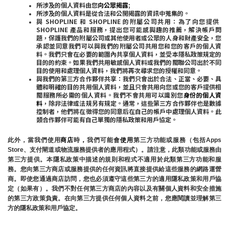
所涉及的個人資料由您
向公眾揭露
;
所涉及的個人資料是從合法和公開揭露的資訊中蒐集的。
與 SHOPLINE 和 SHOPLINE 的附屬公司共用：為了向您提供 
SHOPLINE 產品和服務，提出您可能感興趣的推薦，解決帳戶問
題，保護我們的附屬公司或其他使用者或公眾的人身和財產安全，您
承認並同意我們可以與我們的附屬公司共用您和您的客戶的個人資
料。我們只會在必要的範圍內共享個人資料，並受本隱私政策規定的
目的的約束。如果我們共用敏感個人資料或我們的關聯公司出於不同
目的使用和處理個人資料，我們將再次尋求您的授權和同意。
與我們的第三方合作夥伴共享：我們只會出於合法、正當、必要、具
體和明確的目的共用個人資料，並且只會共用向您或您的客戶提供相
關服務所必需的個人資料。我們不會共用可以識別您
身份的個人資
料
，除非法律或法規另有規定。通常，這些第三方合作夥伴也是數據
控制者，他們將在徵得您的同意后在自己的帳戶中處理個人資料。此
類合作夥伴可能有自己單獨的隱私政策和用戶協定。
此外，當我們使用
商店
時
，
我們可能會
使用
第三方功能或服務（包括Apps 
Store、支付閘道或物流服務提供者的應用程式）。請注意，此類功能或服務由
第三方提供。本隱私政策中描述的規則和程式不適用於此類第三方功能和服
務。您向第三方商店或服務提供的任何資訊將直接提供給這些服務的網路運營
商。即使您通過商店訪問，您也必須遵守這些第三方的適用隱私政策和用戶協
定（如果有）。我們不對任何第三方商店的內容以及有關個人資料和安全措施
的第三方政策負責。在向第三方提供任何個人資料之前，您應閱讀並理解第三
方的隱私政策和用戶協定。