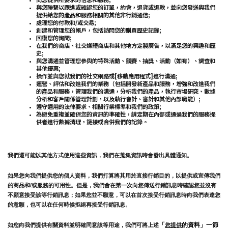
與您聯繫以跟進或確認您的訂單，約會，退貨或退款，並向您發送與我們
提供給您的產品和服務相關的其他非行銷通信;
處理您的付款和/或交易;
創建和管理您的帳戶，包括訪問您的購買歷史記錄;
回復您的詢問;
在我們的商店、社交媒體商店和其他地方定製廣告，以滿足您的興趣和歷
史;
與您溝通並管理您參與的特殊活動、競賽、抽獎、活動（如有）、調查和
其他優惠;
操作並與您就我們的社交網路或[移動應用程式]進行溝通;
運營、評估和改進我們的業務（包括開發新產品和服務，增強和改進我們
的產品和服務，管理我們的溝通，分析我們的產品，執行市場研究、數據
分析和客戶關係管理計劃，以及執行會計、審計和其他內部職能）;
遵守適用的法律要求、相關行業標準和我們的政策;
為避免重複並確保您的資訊的準確性，請定期在內部或通過我們的服務提
供者進行數據清理，鏈接或合併我們的記錄。
我們還可能以其他方式使用這些資訊，我們在蒐集資訊時會發出具體通知。
如果您向我們提供您的個人資料，我們打算將其用於直接行銷目的，以提供或宣傳我們
的商品和/或服務的可用性。但是，我們會在第一次向您傳送行銷訊息時確認您並沒有
不願意接受該等行銷訊息；如果您並不願意，可以在首次接受行銷訊息時向我們表達您
的意願，也可以在任何時候拒絕再接受行銷訊息。
「
的資料」一節
如您向我們提供有關資料並明確同意該等用途，我們可將上述
您提供