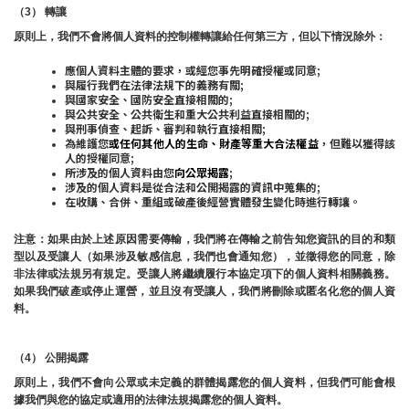
（3） 轉讓
原則上，我們不會將個人資料的控制權轉讓給任何第三方，但以下情況除外：
應個人資料主體的要求，或經您事先明確授權或同意;
與履行我們在法律法規下的義務有關;
與國家安全、國防安全直接相關的;
與公共安全、公共衛生和重大公共利益直接相關的;
與刑事偵查、起訴、審判和執行直接相關;
為維護您
或任何其他人的生命、財產等重大合法權益
，但難以獲得該
人的授權同意;
所涉及的個人資料由您
向公眾揭露
;
涉及的個人資料是從合法和公開揭露的資訊中蒐集的;
在收購、合併、重組或破產後經營實體發生變化時進行轉讓。
注意：如果由於上述原因需要傳輸，我們將在傳輸之前告知您資訊的目的和類
型以及受讓人（如果涉及敏感信息，我們也會通知您），並徵得您的同意，除
非法律或法規另有規定。受讓人將繼續履行本協定項下的個人資料相關義務。
如果我們破產或停止運營，並且沒有受讓人，我們將刪除或匿名化您的個人資
料。
（4） 公開揭露
原則上，我們不會向公眾或未定義的群體揭露您的個人資料，但我們可能會根
據我們與您的協定或適用的法律法規揭露您的個人資料。