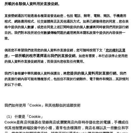
所載的各類個人資料用於直接促銷。
直接營銷通訊可能透過各種渠道發送給您，包括 電話、郵寄、電郵、簡訊、手機應用
程式、網路應用程式、社交媒體商店及其他通訊方式。如果已經徵得您的同意，您在表
格中提供的個人數據，或您在同意上述訂閱時提供的個人數據將同時被我們用於該行銷
目的。我們對本段所述任何數據傳輸問題的處理將與本隱私政策中提供的內容保持一
致。
倘若您不希望我們使用您的個人資料作直接促銷，您可隨時按照下文「
您的權利及選
」一節所載的程序選擇退出我們的直接促銷
擇
。如您有需要，本行必須停止使用您
的個人資料作直接促銷用途，而毋須向您收取任何費用。
您提供的個人資料用於直接行銷
我們只會根據中華民國個人資料保護法，將
。我們
的直接行銷內容可能有幾種形式，包括但不限於行銷郵件、電子郵件和簡訊，其詳情列
於以下小節。
我們如何使用「Cookie」和其他類似的追蹤技術
（1） 
什麼是「Cookie」
Cookie是商店伺服器在登錄商店或瀏覽商店內容時存儲在您的電腦，手機或任
何其他智慧終端設備中的小檔，通常包含標識符，商店名稱以及一些數位和字