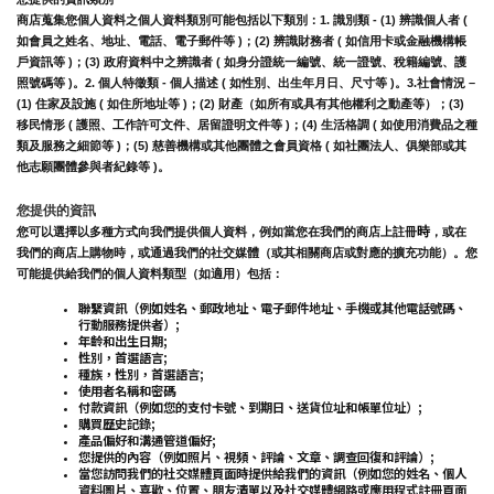
商店蒐集您個人資料之個人資料類別可能包括以下類別：1. 識別類 - (1) 辨識個人者 ( 
如會員之姓名、地址、電話、電子郵件等 )；(2) 辨識財務者 ( 如信用卡或金融機構帳
戶資訊等 )；(3) 政府資料中之辨識者 ( 如身分證統一編號、統一證號、稅籍編號、護
照號碼等 )。2. 個人特徵類 - 個人描述 ( 如性別、出生年月日、尺寸等 )。3.社會情況 – 
(1) 住家及設施 ( 如住所地址等 )；(2) 財產（如所有或具有其他權利之動產等）；(3) 
移民情形 ( 護照、工作許可文件、居留證明文件等 )；(4) 生活格調 ( 如使用消費品之種
類及服務之細節等 )；(5) 慈善機構或其他團體之會員資格 ( 如社團法人、俱樂部或其
他志願團體參與者紀錄等 )。
您提供的資訊
時
您可以選擇以多種方式向我們提供個人資料，例如當您在我們的商店上註冊
，或在
我們的商店上購物時，或通過我們的社交媒體（或其相關商店或對應的擴充功能）。您
可能提供給我們的個人資料類型（如適用）包括：
聯繫資訊（例如姓名、郵政地址、電子郵件地址、手機或其他電話號碼、
行動服務提供者）;
年齡和出生日期;
性別，首選語言;
種族，性別，首選語言;
使用者名稱和密碼
付款資訊（例如您的支付卡號、到期日、送貨位址和帳單位址）;
購買歷史記錄;
產品偏好和溝通管道偏好;
您提供的內容（例如照片、視頻、評論、文章、調查回復和評論）;
當您訪問我們的社交媒體頁面時提供給我們的資訊（例如您的姓名、個人
資料圖片、喜歡、位置、朋友清單以及社交媒體網路或應用程式註冊頁面