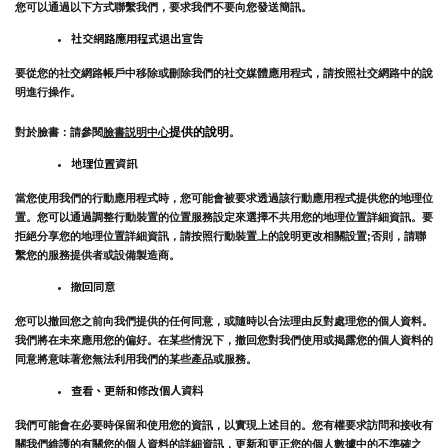
您可以通過以下方式聯繫我們，要求我們不要向您發送簡訊。
社交網路應用程式退出宣告
要從您的社交網路帳戶中移除或刪除我們的社交媒體應用程式，請按照社交網路中的說
明進行操作。
提供的說明
對於臉書：請參閱
臉書説明中心
。
地理位置資訊
當您使用我們的行動應用程式時，您可能會被要求透過該行動應用程式提供您的地理位
置。您可以通過調整行動裝置的位置服務設定來選擇不共用您的地理位置詳細資訊。要
拒絕分享您的地理位置詳細資訊，請按照行動裝置上的說明更改相關設置;否則，請聯
繫您的服務提供者或設備製造商。
撤回同意
您可以撤回您之前向我們提供的任何同意，或隨時以合法理由反對處理您的個人資料。
我們將在未來應用您的偏好。在某些情況下，撤回您對我們使用或揭露您的個人資料的
同意將意味著您無法利用我們的某些產品或服務。
查看、更新和修改個人資料
我們可能會在必要時保留和使用您的資訊，以實現上述目的。您有權要求訪問和接收有
關我們維護的有關您的個人資料的詳細資訊，更新和更正您的個人數據中的不準確之