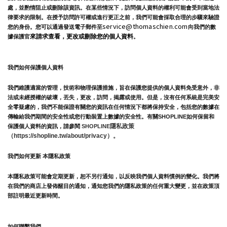
處，並酌情阻止或刪除該資訊。在某些情況下，訪問個人資料的權利可能會受到當地法
律要求的限制。在授予訪問許可權或進行更正之前，我們可能會採取合理的步驟來驗證
service@thomaschien.com
您的身份。您可以通過發送電子郵件至
向
我們的數
來請求查看，更改或刪除您的個人資料
據保護官
。
我們如何保護個人資料
我們維護適當的管理，技術和物理保護措施，旨在保護您提供的個人資料免受意外，非
法或未經授權的破壞，丟失，更改，訪問，揭露或使用。但是，沒有任何系統是完美安
全零疑慮的，我們不能保證有關您的資訊在任何情況下都將保持安全，包括您的數據在
傳輸給我們期間的安全性或您行動裝置上數據的安全性。
有關SHOPLINE如何保留和
隱私政策 
保護個人資料的資訊，請參閱 
SHOPLINE
（https://shopline.tw/about/privacy）。 
我們如何更新 本隱私政策 
本隱私政策可能會定期更新，恕不另行通知，以反映我們個人資料慣例的變化。我們將
在我們的商店上發佈醒目的通知，通知您我們的隱私政策的任何重大變更，並在政策頂
部註明最近更新時間。
如何聯繫我們