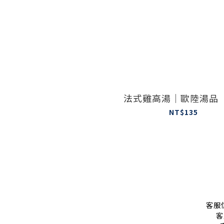
法式雞高湯｜歐陸湯品
NT$135
客服信
客