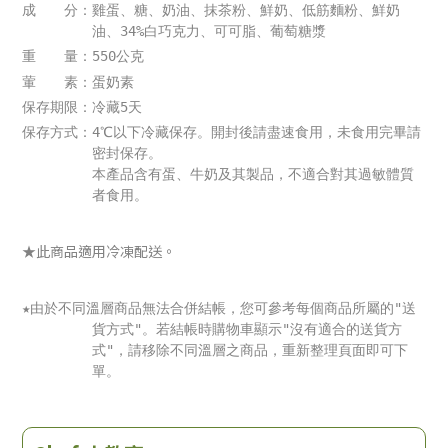
成 分：雞蛋、糖、奶油、抹茶粉、鮮奶、低筋麵粉、鮮奶
油、34%白巧克力、可可脂、葡萄糖漿
重 量：550公克
葷 素：蛋奶素
保存期限：冷藏5天
保存方式：4℃以下冷藏保存。開封後請盡速食用，未食用完畢請
密封保存。
本產品含有蛋、牛奶及其製品，不適合對其過敏體質
者食用。
★此商品適用冷凍配送。
★由於不同溫層商品無法合併結帳，您可參考每個商品所屬的"送
貨方式"。若結帳時購物車顯示"沒有適合的送貨方
式"，請移除不同溫層之商品，重新整理頁面即可下
單。