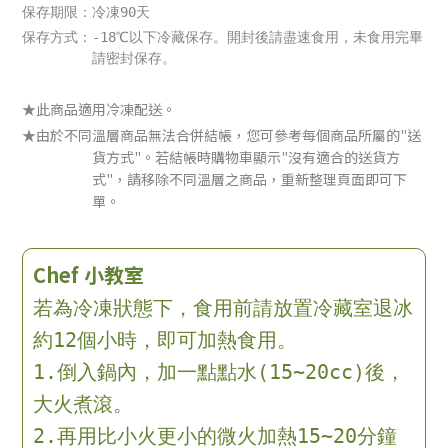
保存期限：冷凍90天
保存方式：-18℃以下冷藏保存。開封後請盡速食用，未食用完畢
請密封保存。
★此商品適用冷凍配送。
★由於不同溫層商品無法合併結帳，您可參考每個商品所屬的"送
貨方式"。若結帳時購物車顯示"沒有適合的送貨方
式"，請移除不同溫層之商品，重新整理頁面即可下
單。
Chef 小教室
若為冷凍狀態下，食用前請放置冷藏室退冰
約12個小時，即可加熱食用。
1.倒入鍋內，加一點點水(15~20cc)後，
大火煮滾。
2.再用比小火更小的微火加熱15~20分鐘