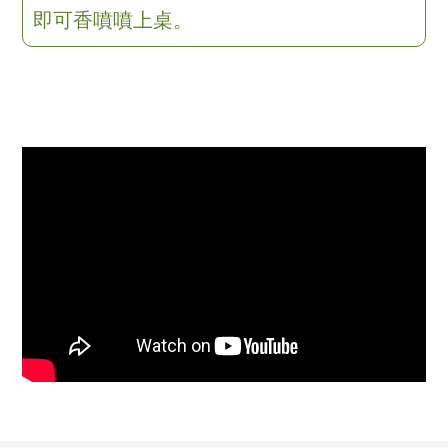
即可香噴噴上桌。