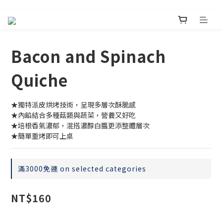
Bacon and Spinach
Quiche
★獨特派皮烘烤技術，呈現多層次酥脆感
★內餡結合多種菇類與蔬菜，營養又好吃
★培根香氣濃郁，混搭濃醇白醬更添整體層次
★簡單重烤即可上桌
滿3000免運 on selected categories
NT$160