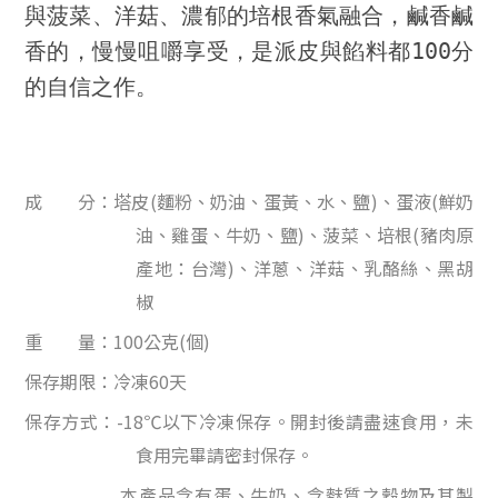
與菠菜、洋菇、濃郁的培根香氣融合，鹹香鹹
香的，慢慢咀嚼享受，是派皮與餡料都100分
的自信之作。
成 分：塔皮(麵粉、奶油、蛋黃、水、鹽)、蛋液(鮮奶
油、雞蛋、牛奶、鹽)、菠菜、培根(豬肉原
產地：台灣)、洋蔥、洋菇、乳酪絲、黑胡
椒
重 量：100公克(個)
保存期限：冷凍60天
保存方式：-18℃以下冷凍保存。開封後請盡速食用，未
食用完畢請密封保存。
本產品含有蛋、牛奶、含麩質之穀物及其製