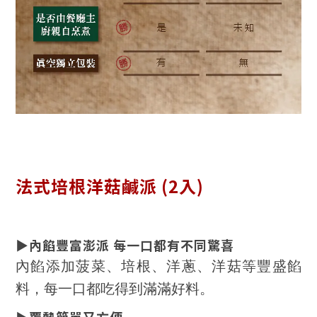
法式培根洋菇鹹派 (2入)
▶內餡豐富澎派 每一口都有不同驚喜
內餡添加菠菜、培根、洋蔥、洋菇等豐盛餡
料，每一口都吃得到滿滿好料。
▶覆熱簡單又方便