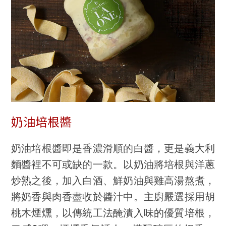
奶油培根醬
奶油培根醬即是香濃滑順的白醬，更是義大利
麵醬裡不可或缺的一款。以奶油將培根與洋蔥
炒熟之後，加入白酒、鮮奶油與雞高湯熬煮，
將奶香與肉香盡收於醬汁中。主廚嚴選採用胡
桃木煙燻，以傳統工法醃漬入味的優質培根，