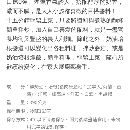
口感Q彈、煙燻香氣誘人，搭配醇厚的奶香，
濃而不膩，是大人小孩都喜歡的百搭醬料！
十五分鐘輕鬆上菜，只要將醬料與煮熟的麵條
簡單拌炒，加入自己喜愛的配料，就是一盤營
養均衡又豐盛的義大利麵。除此之外，奶油培
根醬還可以變化出各種料理，拌炒蘑菇、或是
奶油培根燉飯，簡單料理，輕鬆上菜，隨心所
欲繽紛變化，在家大展廚藝身手。
成 分：鮮奶油、培根(豬肉原產地：加拿大/荷蘭、台
灣)、洋蔥、雞高湯、洋菇、白酒、黑胡椒
重 量：390公克
保存期限：冷藏365天
保存方式：4℃以下冷藏保存。開封後請盡速食用，未食
用完畢請密封保存。