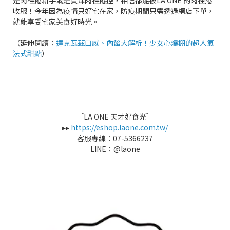
是肉桂捲新手或是資深肉桂捲控，相信都能被LA ONE 的肉桂捲
收服！今年因為疫情只好宅在家，防疫期間只需透過網店下單，
就能享受宅家美食好時光。
（延伸閱讀：
達克瓦茲口感、內餡大解析！少女心爆棚的超人氣
法式甜點
）
［LA ONE 天才好食光］
▸▸
https://eshop.laone.com.tw/
客服專線：07-5366237
LINE：@laone