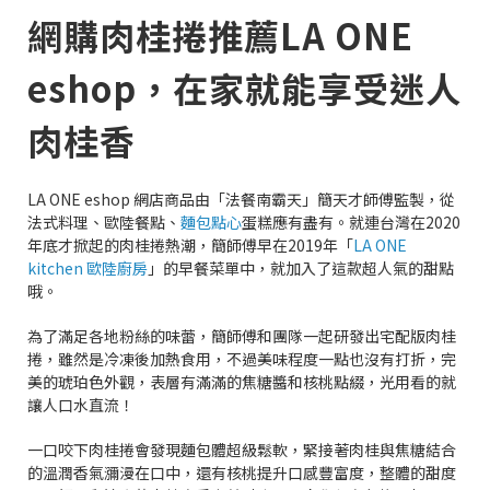
網購肉桂捲推薦LA ONE
eshop，在家就能享受迷人
肉桂香
LA ONE eshop 網店商品由「法餐南霸天」簡天才師傅監製，從
法式料理、歐陸餐點、
麵包點心
蛋糕應有盡有。就連台灣在2020
年底才掀起的肉桂捲熱潮，簡師傅早在2019年「
LA ONE
kitchen 歐陸廚房
」的早餐菜單中，就加入了這款超人氣的甜點
哦。
為了滿足各地粉絲的味蕾，簡師傅和團隊一起研發出宅配版肉桂
捲，雖然是冷凍後加熱食用，不過美味程度一點也沒有打折，完
美的琥珀色外觀，表層有滿滿的焦糖醬和核桃點綴，光用看的就
讓人口水直流！
一口咬下肉桂捲會發現麵包體超級鬆軟，緊接著肉桂與焦糖結合
的溫潤香氣瀰漫在口中，還有核桃提升口感豐富度，整體的甜度