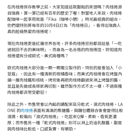
在肉桂捲保存教學之前，大家知道這款甜點的來頭嗎？肉桂捲源
自瑞典，算一算已經有百年的歷史了喔！對當地人來說，肉桂捲
配咖啡一起享用就是「Fika（咖啡小憩）」時光最經典的組合，
他們還特別將每年的10月4日訂為「肉桂捲日」，看得出瑞典人
真的超級熱愛肉桂捲呢！
現在肉桂捲更是紅遍世界各地，許多肉桂捲狂粉都說這是「一吃
過就回不去的美味啊」，而身為一名合格的肉桂捲控，妳知道肉
桂捲還有分成歐式、美式兩種嗎？
歐式肉桂捲大部分是一顆一顆獨立製作的，特別的是會加入「小
荳蔻」，因此有一種清新的柑橘香味；而美式肉桂捲會在烤盤內
鋪一層肉桂醬和核桃，烤完後再把肉桂捲翻過來淋上烤盤的醬，
並且是先做成長條狀再切割。雖然製作方式不太一樣，不過兩種
肉桂捲都非常受歡迎！
除此之外，市售常會以內餡的調配來區分乾式、濕式肉桂捲，LA
ONE 的
肉桂捲
表面有滿滿的焦糖醬，與麵包體融合後會變得比較
濕潤，較偏向「濕式肉桂捲」，吃起來Q彈、柔軟，香氣更濃
厚；而市售另一種「乾式肉桂捲」則可以淋上奶油乳酪醬，甜度
與肉桂味比較低，口感紮實、有嚼勁。