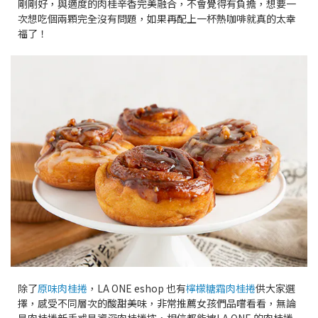
剛剛好，與適度的肉桂辛香完美融合，不會覺得有負擔，想要一
次想吃個兩顆完全沒有問題，如果再配上一杯熱咖啡就真的太幸
福了！
除了
原味肉桂捲
，LA ONE eshop 也有
檸檬糖霜肉桂捲
供大家選
擇，感受不同層次的酸甜美味，非常推薦女孩們品嚐看看，無論