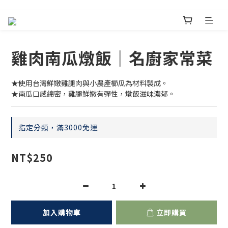
雞肉南瓜燉飯｜名廚家常菜
★使用台灣鮮嫩雞腿肉與小農產櫛瓜為材料製成。
★南瓜口感綿密，雞腿鮮嫩有彈性，燉飯滋味濃郁。
指定分類，滿3000免運
NT$250
加入購物車
立即購買