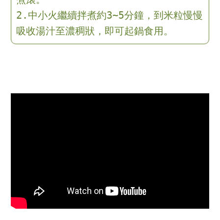
2.中小火繼續拌煮約3~5分鐘，到米粒慢慢
吸收湯汁至濃稠狀，即可起鍋食用。