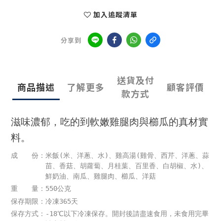
加入追蹤清單
分享到
送貨及付
商品描述
了解更多
顧客評價
款方式
滋味濃郁，吃的到軟嫩雞腿肉與櫛瓜的真材實
料。
成 份：米飯(米、洋蔥、水)、雞高湯(雞骨、西芹、洋蔥、蒜
苗、香菇、胡蘿蔔、月桂葉、百里香、白胡椒、水)、
鮮奶油、南瓜、雞腿肉、櫛瓜、洋菇
重 量：550公克
保存期限：冷凍365天
保存方式：-18℃以下冷凍保存。開封後請盡速食用，未食用完畢