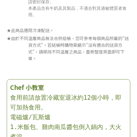
請密封保存。
本產品含有牛奶及其製品，不適合對其過敏體質者食
用。
★此商品適用冷凍配送。
★由於不同溫層商品無法合併結帳，您可參考每個商品所屬的"送
貨方式"。若結帳時購物車顯示"沒有適合的送貨方
式"，請移除不同溫層之商品，重新整理頁面即可下
單。
Chef 小教室
食用前請放置冷藏室退冰約12個小時，即
可加熱食用。
電磁爐/瓦斯爐
1.米飯包、雞肉南瓜醬包倒入鍋內，大火
煮滾。