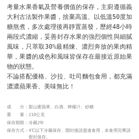
考量水果香氣及營養價值的保存，主廚遵循義
大利古法製作果醬，捨棄高溫、以低溫50度加
糖熬煮，多次處理後再靜置蒸發，歷經48小時
兩段式濃縮，妥善封存水果的強烈個性與細膩
風味，只萃取30%最精煉、濃烈奔放的果肉精
華，果醬的成色和風味皆保存在最接近原始果
物的狀態。
不論搭配優格、沙拉、吐司麵包食用，都充滿
濃濃蘋果香、美味無比！
成 分：梨山蜜蘋果、白酒、檸檬汁、砂糖
重 量：210公克
保存期限：冷藏2年
保存方式：4℃以下冷藏保存。開封後請盡速食用，未食用完畢請
密封保存。