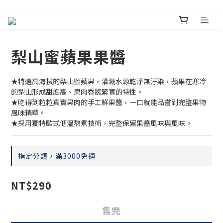
梨山蜜蘋果果醬
★特選高海拔的梨山蜜蘋果，灌溉水源乾淨無汙染，蘋果在寒冷
的梨山形成甜度高、果肉香脆緊實的特性。
★吃得到粒粒真實果肉的手工鮮果醬，一口就能品嘗到完整果物
風味精華。
★採用獨特歐式低溫熬煮技術，完整保留果醬風味與風味。
指定分類，滿3000免運
NT$290
售完