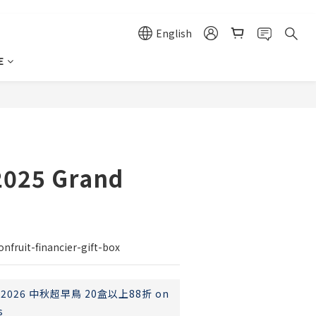
English
E
BUY NOW
2025 Grand
nfruit-financier-gift-box
2026 中秋超早鳥 20盒以上88折 on
s