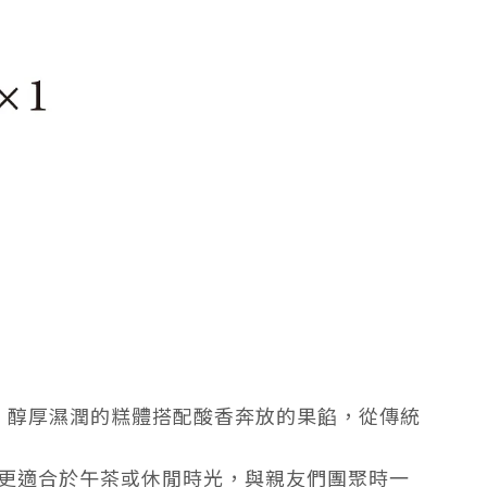
點，醇厚濕潤的糕體搭配酸香奔放的果餡，從傳統
更適合於午茶或休閒時光，與親友們團聚時一