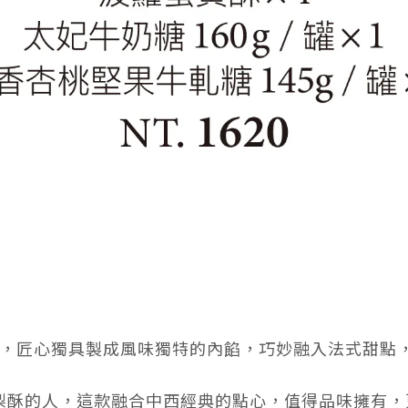
鳳梨，匠心獨具製成風味獨特的內餡，巧妙融入法式甜
梨酥的人，這款融合中西經典的點心，值得品味擁有，