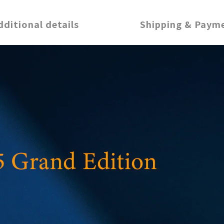
dditional details
Shipping & Paym